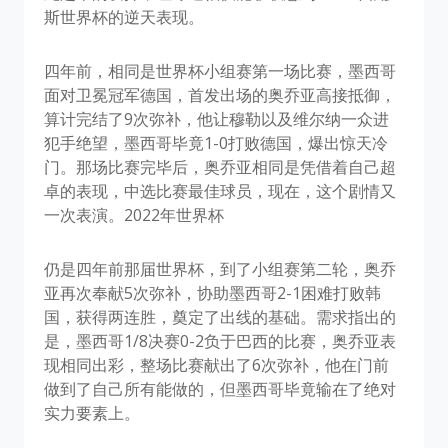
斯世界杯的逆天表现。
四年前，相同是世界杯小组赛第一场比赛，墨西哥
面对卫冕冠军德国，首发出场的奥乔亚高接抵御，
算计完结了9次弥补，他让穆勒以及维尔纳一众进
犯手绝望，墨西哥毕竟1-0打败德国，爆出惊天冷
门。那场比赛完毕后，奥乔亚相同是凭借着自己超
卓的表现，中选比赛最佳球员，现在，这个剧情又
一次表演。2022年世界杯
仍是四年前那届世界杯，到了小组赛第二轮，奥乔
亚再次奉献5次弥补，协助墨西哥2-1困难打败韩
国，获得两连胜，奠定了出线的基础。需求指出的
是，墨西哥1/8决赛0-2负于巴西的比赛，奥乔亚表
现相同出彩，整场比赛献出了6次弥补，他在门前
做到了自己所有能做的，但墨西哥毕竟输在了绝对
实力要素上。