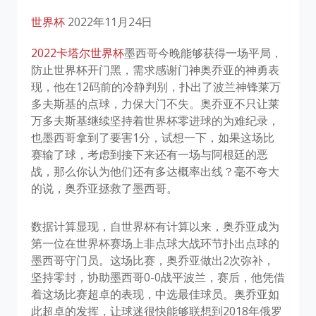
世界杯
2022年11月24日
2022卡塔尔世界杯
墨西哥今晚能够获得一场平局，
防止世界杯开门黑，需求感谢门神奥乔亚的神勇表
现，他在12码前的冷静判别，扑出了波兰神锋莱万
多夫斯基的点球，力保大门不失。奥乔亚不只让莱
万多夫斯基继续坚持着世界杯零进球的为难纪录，
也墨西哥拿到了要害1分，试想一下，如果这场比
赛输了球，考虑到接下来还有一场与阿根廷的恶
战，那么你认为他们还有多达概率出线？毫不夸大
的说，奥乔亚拯救了墨西哥。
数据计算显现，自世界杯有计算以来，奥乔亚成为
第一位在世界杯赛场上非点球大战环节扑出点球的
墨西哥守门员。这场比赛，奥乔亚做出2次弥补，
坚持零封，协助墨西哥0-0战平波兰，赛后，他凭借
着这场比赛超卓的表现，中选最佳球员。奥乔亚如
此超卓的发挥，让球迷很快能够联想到2018年俄罗