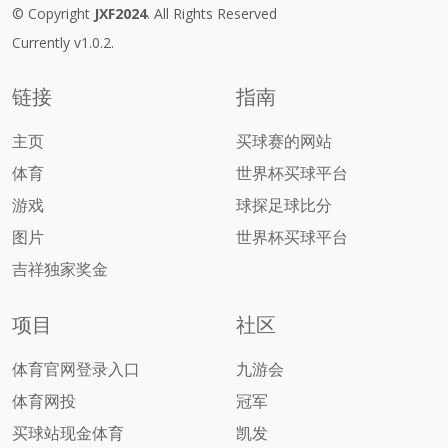
© Copyright
JXF2024
. All Rights Reserved
Currently v1.0.2.
链接
指南
主页
买球赛的网站
体育
世界杯买球平台
游戏
球探足球比分
图片
世界杯买球平台
吉祥独家奖金
项目
社区
体育官网登录入口
九游会
体育网投
冠军
买球站现金体育
凯发