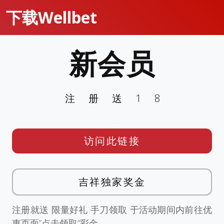
下载Wellbet
新会员
注册送18
访问此链接
吉祥独家奖金
注册就送 限量好礼 手刀领取 于活动期间内前往优
惠页面”点击领取”彩金。