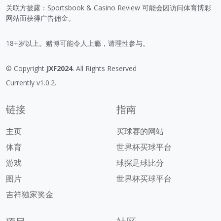
关联方披露：Sportsbook & Casino Review 可能会因访问体育博彩
网站而获得广告佣金。
18+岁以上。赌博可能令人上瘾，请理性参与。
© Copyright
JXF2024
. All Rights Reserved
Currently v1.0.2.
链接
指南
主页
买球赛的网站
体育
世界杯买球平台
游戏
球探足球比分
图片
世界杯买球平台
吉祥独家奖金