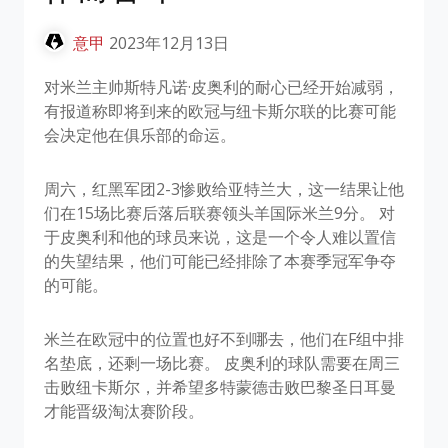
意甲
2023年12月13日
对米兰主帅斯特凡诺·皮奥利的耐心已经开始减弱，
有报道称即将到来的欧冠与纽卡斯尔联的比赛可能
会决定他在俱乐部的命运。
周六，红黑军团2-3惨败给亚特兰大，这一结果让他
们在15场比赛后落后联赛领头羊国际米兰9分。 对
于皮奥利和他的球员来说，这是一个令人难以置信
的失望结果，他们可能已经排除了本赛季冠军争夺
的可能。
米兰在欧冠中的位置也好不到哪去，他们在F组中排
名垫底，还剩一场比赛。 皮奥利的球队需要在周三
击败纽卡斯尔，并希望多特蒙德击败巴黎圣日耳曼
才能晋级淘汰赛阶段。