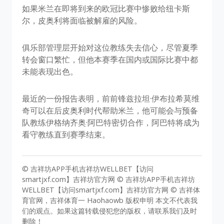
如果米兰在即将到来的欧冠比赛中惨败给纽卡斯
尔，皮奥利将面临被解雇的风险。
俱乐部管理层开始对这位教练失去信心，尽管夏季
转会窗口繁忙，但他本赛季在国内或国际比赛中都
未能表现出色。
最近的一份报告表明，前前锋兹拉坦·伊布拉希莫维
奇可以在后皮奥利时代帮助米兰，他可能会与预备
队教练伊格纳齐奥·阿巴特密切合作，阿巴特将成为
看守教练直到赛季结束。
© 吉祥坊APP手机吉祥坊WELLBET【访问
smartjxf.com】吉祥坊官方网 © 吉祥坊APP手机吉祥坊
WELLBET【访问smartjxf.com】吉祥坊官方网 © 吉祥体
育官网，吉祥体育一 Haohaowb 版权申明 本文不代表我
们的观点。如果这篇转载侵犯您的版权，请联系我们及时
删除！