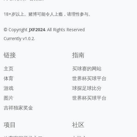
18+岁以上。赌博可能令人上瘾，请理性参与。
© Copyright
JXF2024
. All Rights Reserved
Currently v1.0.2.
链接
指南
主页
买球赛的网站
体育
世界杯买球平台
游戏
球探足球比分
图片
世界杯买球平台
吉祥独家奖金
项目
社区