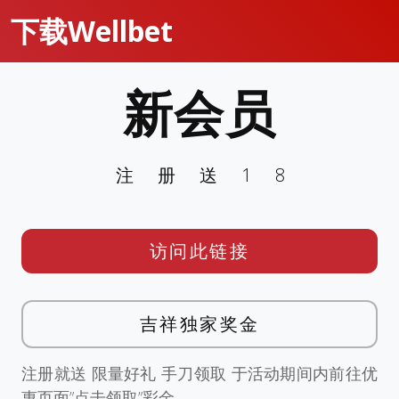
下载Wellbet
新会员
注册送18
访问此链接
吉祥独家奖金
注册就送 限量好礼 手刀领取 于活动期间内前往优
惠页面”点击领取”彩金。