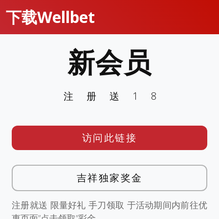
下载Wellbet
新会员
注册送18
访问此链接
吉祥独家奖金
注册就送 限量好礼 手刀领取 于活动期间内前往优
惠页面”点击领取”彩金。