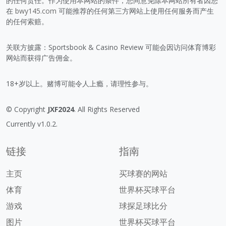
的任何责任。作为使用本网站的条件，您同意免除本网站所有者因您
在
bwy145.com
可能推荐的任何第三方网站上使用任何服务而产生
的任何索赔。
关联方披露：Sportsbook & Casino Review 可能会因访问体育博彩
网站而获得广告佣金。
18+岁以上。赌博可能令人上瘾，请理性参与。
© Copyright
JXF2024
. All Rights Reserved
Currently v1.0.2.
链接
指南
主页
买球赛的网站
体育
世界杯买球平台
游戏
球探足球比分
图片
世界杯买球平台