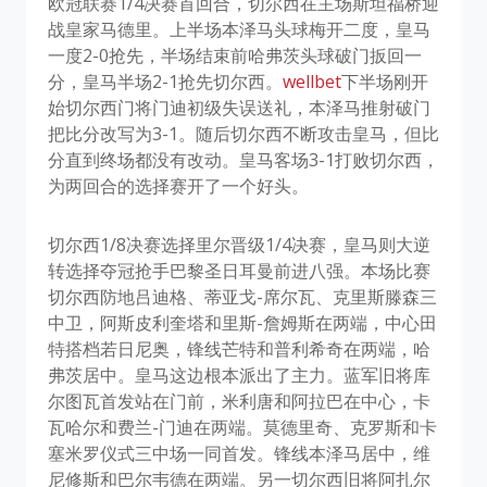
欧冠联赛1/4决赛首回合，切尔西在主场斯坦福桥迎
战皇家马德里。上半场本泽马头球梅开二度，皇马
一度2-0抢先，半场结束前哈弗茨头球破门扳回一
分，皇马半场2-1抢先切尔西。
wellbet
下半场刚开
始切尔西门将门迪初级失误送礼，本泽马推射破门
把比分改写为3-1。随后切尔西不断攻击皇马，但比
分直到终场都没有改动。皇马客场3-1打败切尔西，
为两回合的选择赛开了一个好头。
切尔西1/8决赛选择里尔晋级1/4决赛，皇马则大逆
转选择夺冠抢手巴黎圣日耳曼前进八强。本场比赛
切尔西防地吕迪格、蒂亚戈-席尔瓦、克里斯滕森三
中卫，阿斯皮利奎塔和里斯-詹姆斯在两端，中心田
特搭档若日尼奥，锋线芒特和普利希奇在两端，哈
弗茨居中。皇马这边根本派出了主力。蓝军旧将库
尔图瓦首发站在门前，米利唐和阿拉巴在中心，卡
瓦哈尔和费兰-门迪在两端。莫德里奇、克罗斯和卡
塞米罗仪式三中场一同首发。锋线本泽马居中，维
尼修斯和巴尔韦德在两端。另一切尔西旧将阿扎尔