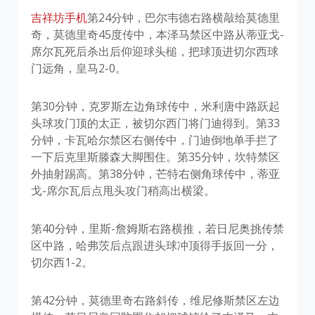
吉祥坊手机
第24分钟，巴尔韦德右路横敲给莫德里
奇，莫德里奇45度传中，本泽马禁区中路从蒂亚戈-
席尔瓦死后杀出后仰迎球头槌，把球顶进切尔西球
门远角，皇马2-0。
第30分钟，克罗斯左边角球传中，米利唐中路跃起
头球攻门顶的太正，被切尔西门将门迪得到。第33
分钟，卡瓦哈尔禁区右侧传中，门迪倒地单手拦了
一下后克里斯滕森大脚围住。第35分钟，坎特禁区
外抽射踢高。第38分钟，芒特右侧角球传中，蒂亚
戈-席尔瓦后点甩头攻门稍高出横梁。
第40分钟，里斯-詹姆斯右路横推，若日尼奥挑传禁
区中路，哈弗茨后点跟进头球冲顶得手扳回一分，
切尔西1-2。
第42分钟，莫德里奇右路斜传，维尼修斯禁区左边