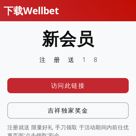
下载Wellbet
新会员
注册送18
访问此链接
吉祥独家奖金
注册就送 限量好礼 手刀领取 于活动期间内前往优
惠页面”点击领取”彩金。