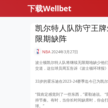
下载Wellbet
凯尔特人队防守王牌
限期缺阵
NBA
2024年3月27日
波士顿凯尔特人队将继续无限期地缺少他们
交道，这位球员周五告诉《波士顿环球报
33岁的霍乐迪在2023-24赛季迄今已为
“我肯定感觉到了一些东西，”霍勒迪说。 
持节奏。有时，当你长时间缺席时，你会打
球。”