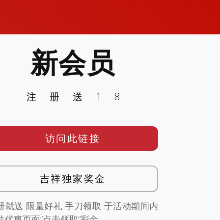
新会员
注册送18
访问此链接
吉祥独家奖金
册就送 限量好礼 手刀领取 于活动期间内
往优惠页面”点击领取”彩金。