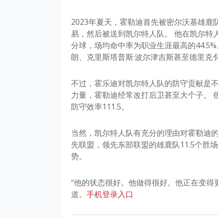
2023年夏天，霍勒迪首先被密尔沃基雄鹿
易，然后被送到凯尔特人队。 他在凯尔特人队
分球，场均命中率为职业生涯最高的44.5%
朗、克里斯塔普斯·波尔津吉斯甚至德里克
不过，霍乐迪对凯尔特人队的防守贡献是不可
力量，霍勒迪经常改打后卫甚至大个子。 
防守效率111.5。
当然，凯尔特人队有充分的理由对霍勒迪的
先联盟，领先东部联盟的雄鹿队11.5个胜
势。
“他的状态很好。他做得很好。他正在变得
道。
手机登录入口