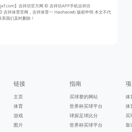
tjxf.com】吉祥坊官方网 © 吉祥坊APP手机吉祥坊
网 © 吉祥体育官网，吉祥体育一 Haohaowb 版权申明 本文不代
联系我们及时删除！
链接
指南
项
主页
买球赛的网站
体
体育
世界杯买球平台
体
游戏
球探足球比分
买
图片
世界杯买球平台
靠