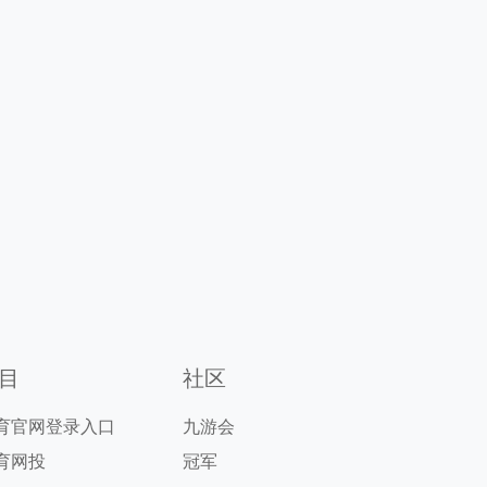
目
社区
育官网登录入口
九游会
育网投
冠军