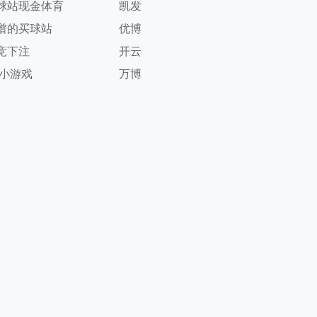
球站现金体育
凯发
谱的买球站
优博
竞下注
开云
g小游戏
万博