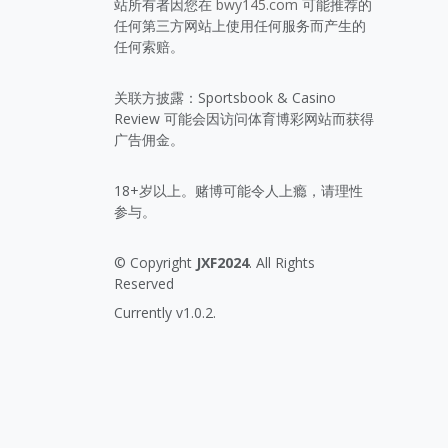
站所有者因您在
bwy145.com
可能推荐的
任何第三方网站上使用任何服务而产生的
任何索赔。
关联方披露：Sportsbook & Casino
Review 可能会因访问体育博彩网站而获得
广告佣金。
18+岁以上。赌博可能令人上瘾，请理性
参与。
© Copyright
JXF2024
. All Rights
Reserved
Currently v1.0.2.