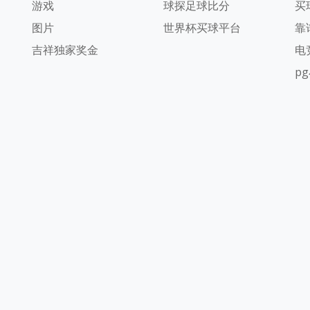
游戏
球探足球比分
买
图片
世界杯买球平台
靠
吉祥独家奖金
电
p