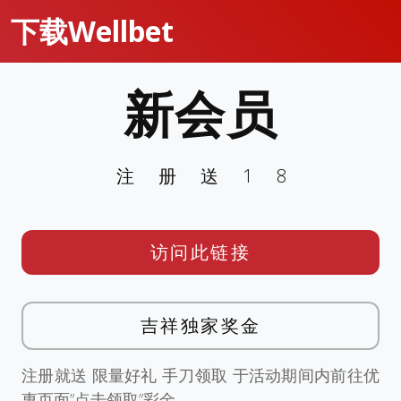
下载Wellbet
新会员
注册送18
访问此链接
吉祥独家奖金
注册就送 限量好礼 手刀领取 于活动期间内前往优
惠页面”点击领取”彩金。