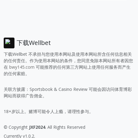
下载Wellbet
下载Wellbet 不承担与您使用本网站及使用本网站所含任何信息相关
的任何责任。作为使用本网站的条件，您同意免除本网站所有者因您
在
bwy145.com
可能推荐的任何第三方网站上使用任何服务而产生
的任何索赔。
关联方披露：Sportsbook & Casino Review 可能会因访问体育博彩
网站而获得广告佣金。
18+岁以上。赌博可能令人上瘾，请理性参与。
© Copyright
JXF2024
. All Rights Reserved
Currently v1.0.2.