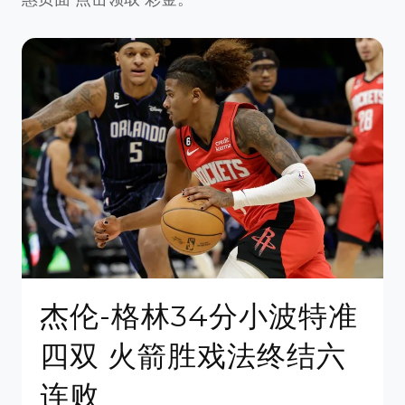
杰伦-格林34分小波特准
四双 火箭胜戏法终结六
连败