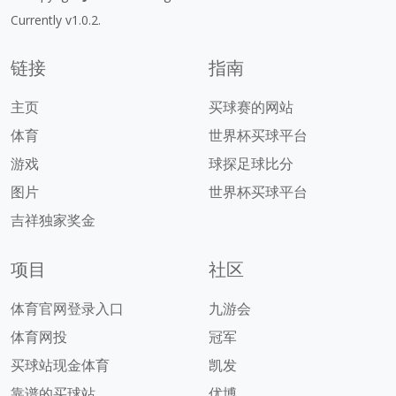
Currently v1.0.2.
链接
指南
主页
买球赛的网站
体育
世界杯买球平台
游戏
球探足球比分
图片
世界杯买球平台
吉祥独家奖金
项目
社区
体育官网登录入口
九游会
体育网投
冠军
买球站现金体育
凯发
靠谱的买球站
优博