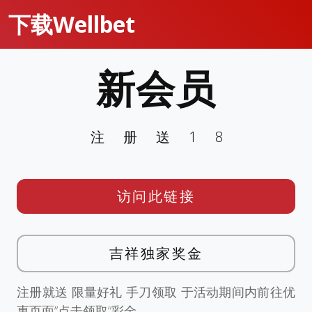
下载Wellbet
新会员
注册送18
访问此链接
吉祥独家奖金
注册就送 限量好礼 手刀领取 于活动期间内前往优
惠页面”点击领取”彩金。