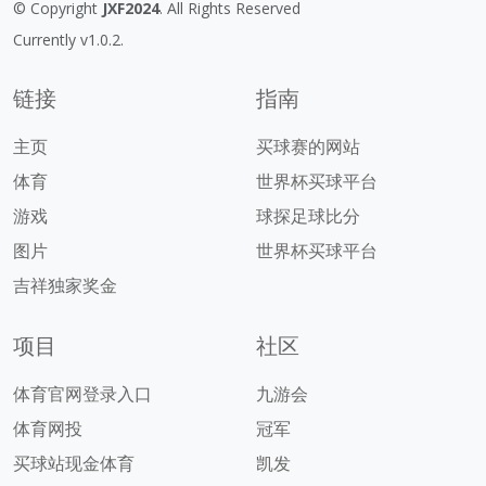
© Copyright
JXF2024
. All Rights Reserved
Currently v1.0.2.
链接
指南
主页
买球赛的网站
体育
世界杯买球平台
游戏
球探足球比分
图片
世界杯买球平台
吉祥独家奖金
项目
社区
体育官网登录入口
九游会
体育网投
冠军
买球站现金体育
凯发