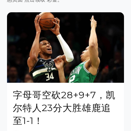
字母哥空砍28+9+7，凯
尔特人23分大胜雄鹿追
至1-1！