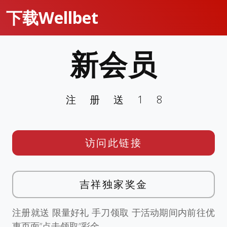
下载Wellbet
新会员
注册送18
访问此链接
吉祥独家奖金
注册就送 限量好礼 手刀领取 于活动期间内前往优
惠页面”点击领取”彩金。