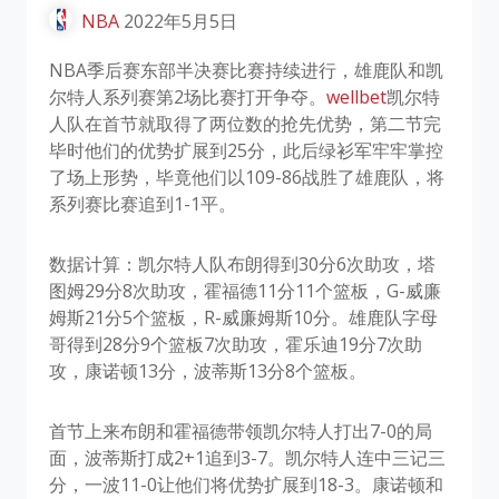
NBA
2022年5月5日
NBA季后赛东部半决赛比赛持续进行，雄鹿队和凯
尔特人系列赛第2场比赛打开争夺。
wellbet
凯尔特
人队在首节就取得了两位数的抢先优势，第二节完
毕时他们的优势扩展到25分，此后绿衫军牢牢掌控
了场上形势，毕竟他们以109-86战胜了雄鹿队，将
系列赛比赛追到1-1平。
数据计算：凯尔特人队布朗得到30分6次助攻，塔
图姆29分8次助攻，霍福德11分11个篮板，G-威廉
姆斯21分5个篮板，R-威廉姆斯10分。雄鹿队字母
哥得到28分9个篮板7次助攻，霍乐迪19分7次助
攻，康诺顿13分，波蒂斯13分8个篮板。
首节上来布朗和霍福德带领凯尔特人打出7-0的局
面，波蒂斯打成2+1追到3-7。凯尔特人连中三记三
分，一波11-0让他们将优势扩展到18-3。康诺顿和