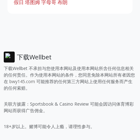
假日
塔图姆
字母哥
布朗
下载Wellbet
下载Wellbet 不承担与您使用本网站及使用本网站所含任何信息相关
的任何责任。作为使用本网站的条件，您同意免除本网站所有者因您
在
bwy145.com
可能推荐的任何第三方网站上使用任何服务而产生
的任何索赔。
关联方披露：Sportsbook & Casino Review 可能会因访问体育博彩
网站而获得广告佣金。
18+岁以上。赌博可能令人上瘾，请理性参与。