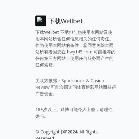
下载Wellbet
下载Wellbet 不承担与您使用本网站及使
用本网站所含任何信息相关的任何责任。
作为使用本网站的条件，您同意免除本网
站所有者因您在
bwy145.com
可能推荐的
任何第三方网站上使用任何服务而产生的
任何索赔。
关联方披露：Sportsbook & Casino
Review 可能会因访问体育博彩网站而获得
广告佣金。
18+岁以上。赌博可能令人上瘾，请理性
参与。
© Copyright
JXF2024
. All Rights
Reserved