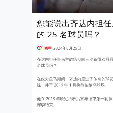
您能说出齐达内担任
的 25 名球员吗？
西甲
2024年6月25日
齐达内担任皇马主教练期间三次赢得欧冠冠
名球员吗？
在效力皇马期间，齐达内度过了传奇的球
练，并于 2016 年 1 月执教伯纳乌球场。
他在 2018 年欧冠决赛后宣布结束第一轮执教，
赛季结束。