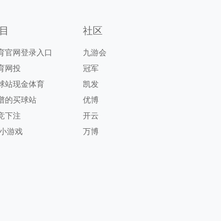
目
社区
育官网登录入口
九游会
育网投
冠军
球站现金体育
凯发
谱的买球站
优博
竞下注
开云
g小游戏
万博