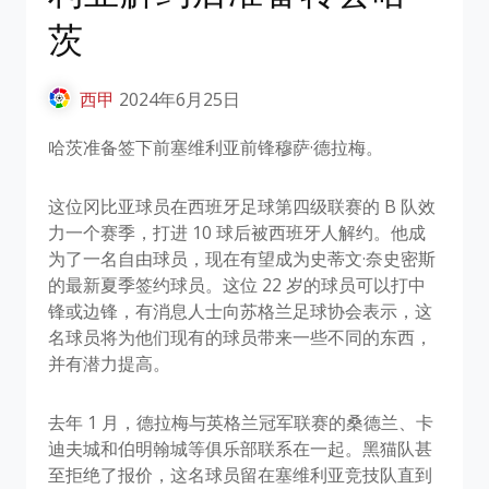
茨
西甲
2024年6月25日
哈茨准备签下前塞维利亚前锋穆萨·德拉梅。
这位冈比亚球员在西班牙足球第四级联赛的 B 队效
力一个赛季，打进 10 球后被西班牙人解约。他成
为了一名自由球员，现在有望成为史蒂文·奈史密斯
的最新夏季签约球员。这位 22 岁的球员可以打中
锋或边锋，有消息人士向苏格兰足球协会表示，这
名球员将为他们现有的球员带来一些不同的东西，
并有潜力提高。
去年 1 月，德拉梅与英格兰冠军联赛的桑德兰、卡
迪夫城和伯明翰城等俱乐部联系在一起。黑猫队甚
至拒绝了报价，这名球员留在塞维利亚竞技队直到