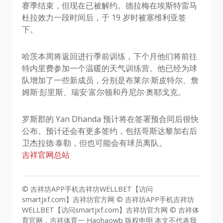
赛季结束，但现在已被解约。德拉梅在埃斯特雷马
杜拉效力一段时间后，于 19 岁时被塞维利亚签
下。
哈茨本周将返回进行季前训练，下个月他们将前往
特内里费参加一个温暖的天气训练营。他已经为球
队增加了一些新成员，分别是布莱尔·斯皮特尔、詹
姆斯·彭里斯、瑞安·富尔顿和丹尼尔·奥耶戈克。
罗斯郡的 Yan Dhanda 预计将在签署预合同后很快
公布。预计还会有更多签约，包括哥斯达黎加右后
卫杰拉德·泰勒，但也可能会有球员离队。
吉祥官网总站
© 吉祥坊APP手机吉祥坊WELLBET【访问
smartjxf.com】吉祥坊官方网 © 吉祥坊APP手机吉祥坊
WELLBET【访问smartjxf.com】吉祥坊官方网 © 吉祥体
育官网，吉祥体育一 Haohaowb 版权申明 本文不代表我