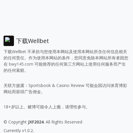
下载Wellbet
下载Wellbet 不承担与您使用本网站及使用本网站所含任何信息相关
的任何责任。作为使用本网站的条件，您同意免除本网站所有者因您
在
bwy145.com
可能推荐的任何第三方网站上使用任何服务而产生
的任何索赔。
关联方披露：Sportsbook & Casino Review 可能会因访问体育博彩
网站而获得广告佣金。
18+岁以上。赌博可能令人上瘾，请理性参与。
© Copyright
JXF2024
. All Rights Reserved
Currently v1.0.2.