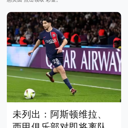
未列出：阿斯顿维拉、
西甲俱乐部对即将离队