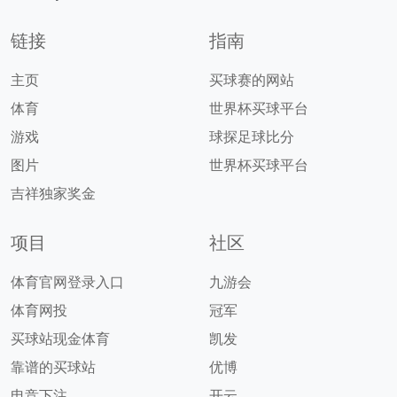
链接
指南
主页
买球赛的网站
体育
世界杯买球平台
游戏
球探足球比分
图片
世界杯买球平台
吉祥独家奖金
项目
社区
体育官网登录入口
九游会
体育网投
冠军
买球站现金体育
凯发
靠谱的买球站
优博
电竞下注
开云