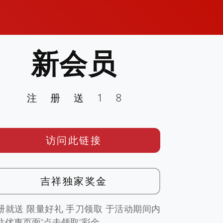
新会员
注册送18
访问此链接
吉祥独家奖金
册就送 限量好礼 手刀领取 于活动期间内
往优惠页面”点击领取”彩金。