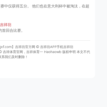
赛中仅获得五分。 他们也在意大利杯中被淘汰，在超
吉祥坊
赛的首回合比赛。
tjxf.com】吉祥坊官方网 © 吉祥坊APP手机吉祥坊
网 © 吉祥体育官网，吉祥体育一 Haohaowb 版权申明 本文不代
联系我们及时删除！