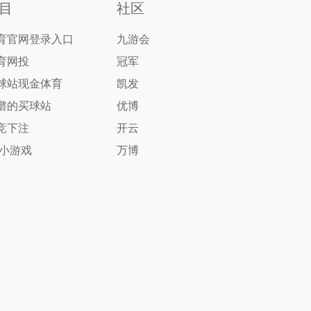
目
社区
育官网登录入口
九游会
育网投
冠军
球站现金体育
凯发
谱的买球站
优博
竞下注
开云
g小游戏
万博