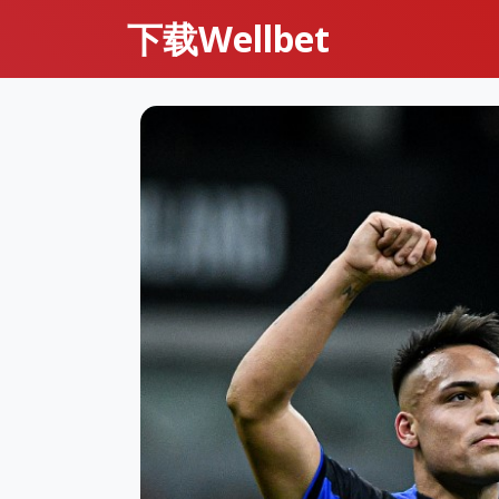
下载Wellbet