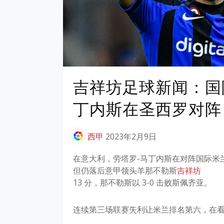
吉祥坊足球新闻：国
丁内斯在圣西罗对阵 
西甲
2023年2月9日
在意大利，劳塔罗-马丁内斯在对阵国际米兰的
但仍落后意甲领头羊那不勒斯
吉祥坊
13 分，那不勒斯以 3-0 击败斯佩齐亚。
连续第三场联赛失利让米兰排名第六，在