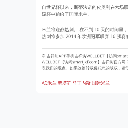
自世界杯以来，斯蒂法诺的皮奥利在六场联
级杯中输给了国际米兰。
米兰将迎战热刺。 在不到 10 天的时间里，
热刺将参加 2014 年欧洲冠军联赛 16 强
© 吉祥坊APP手机吉祥坊WELLBET【访问smar
WELLBET【访问smartjxf.com】吉祥坊官方
表我们的观点。如果这篇转载侵犯您的版权，请
AC米兰
劳塔罗·马丁内斯
国际米兰