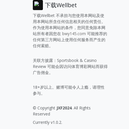
下载Wellbet
下载Wellbet 不承担与您使用本网站及使
用本网站所含任何信息相关的任何责任。
作为使用本网站的条件，您同意免除本网
站所有者因您在
bwy145.com
可能推荐的
任何第三方网站上使用任何服务而产生的
任何索赔。
关联方披露：Sportsbook & Casino
Review 可能会因访问体育博彩网站而获得
广告佣金。
18+岁以上。赌博可能令人上瘾，请理性
参与。
© Copyright
JXF2024
. All Rights
Reserved
Currently v1.0.2.