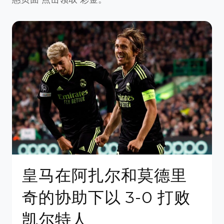
皇马在阿扎尔和莫德里
奇的协助下以 3-0 打败
凯尔特人