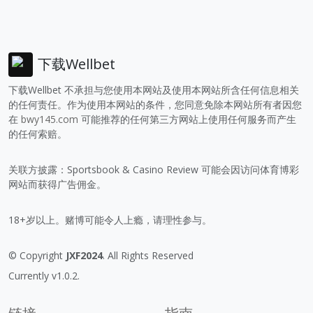
下载Wellbet
下载Wellbet 不承担与您使用本网站及使用本网站所含任何信息相关
的任何责任。作为使用本网站的条件，您同意免除本网站所有者因您
在
bwy145.com
可能推荐的任何第三方网站上使用任何服务而产生
的任何索赔。
关联方披露：Sportsbook & Casino Review 可能会因访问体育博彩
网站而获得广告佣金。
18+岁以上。赌博可能令人上瘾，请理性参与。
© Copyright
JXF2024
. All Rights Reserved
Currently v1.0.2.